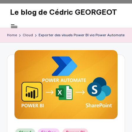
Le blog de Cédric GEORGEOT
Skip
to
eecrhrthjrtjj
content
Home
Cloud
Exporter des visuels Power BI via Power Automate
Posted