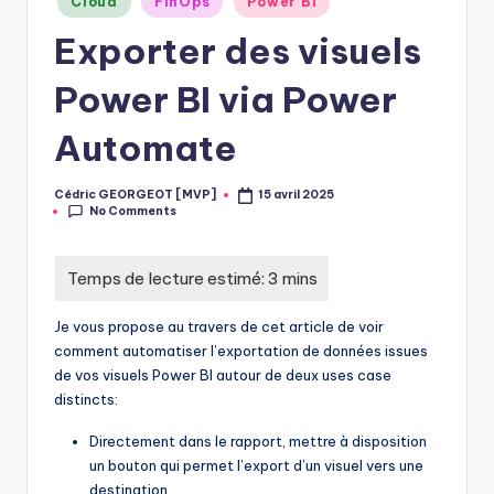
Cloud
FinOps
Power BI
in
Exporter des visuels
Power BI via Power
Automate
Cédric GEORGEOT [MVP]
15 avril 2025
Posted
No Comments
by
Je vous propose au travers de cet article de voir
comment automatiser l’exportation de données issues
de vos visuels Power BI autour de deux uses case
distincts:
Directement dans le rapport, mettre à disposition
un bouton qui permet l’export d’un visuel vers une
destination