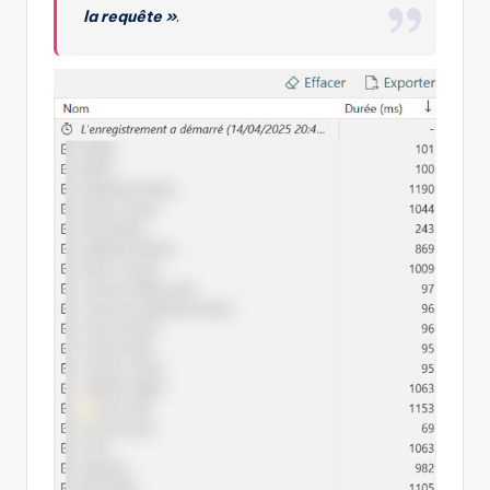
la requête »
.