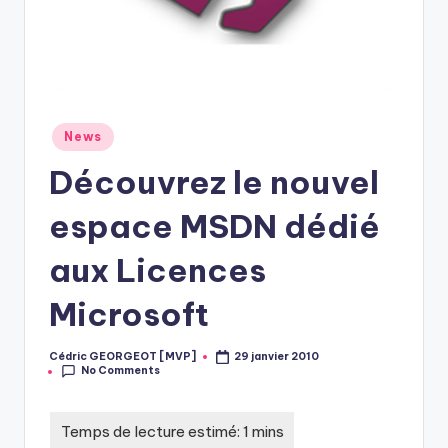
Posted
News
in
Découvrez le nouvel
espace MSDN dédié
aux Licences
Microsoft
Cédric GEORGEOT [MVP]
29 janvier 2010
Posted
No Comments
by