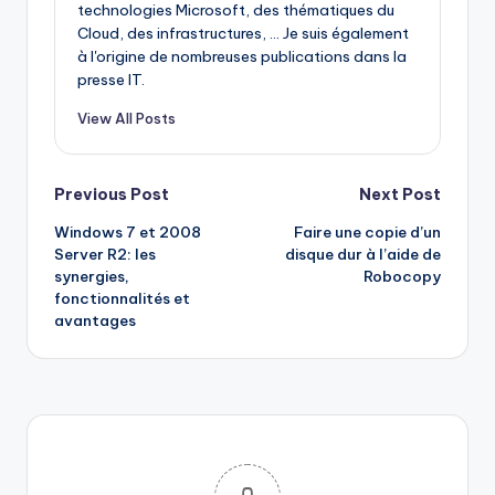
technologies Microsoft, des thématiques du
Cloud, des infrastructures, ... Je suis également
à l'origine de nombreuses publications dans la
presse IT.
View All Posts
Post
Previous Post
Next Post
Windows 7 et 2008
Faire une copie d’un
navigation
Server R2: les
disque dur à l’aide de
synergies,
Robocopy
fonctionnalités et
avantages