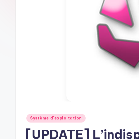
Posted
Système d'exploitation
in
[UPDATE] L’indisp