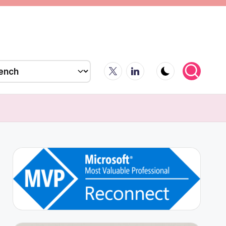
X
LinkedIn