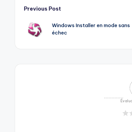
Post
Previous Post
navigation
Windows Installer en mode sans
échec
Évalua