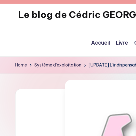
Le blog de Cédric GEOR
Skip
to
eecrhrthjrtjj
content
Accueil
Livre
Home
Système d'exploitation
[UPDATE] L’indispensable