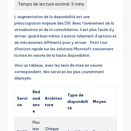
L’augmentation de la disponibilité est une
préoccupation majeure des DSI. Avec l’avènement de la
virtualisation et de la consolidation, il est plus facile d’y
arriver, quand bien même, il existe tellement d’options et
de mécanismes différents pour y arriver… Petit tour
d’horizon rapide sur les solutions Microsoft concernant
la mise en oeuvre de la haute disponibilité…
Voici un tableau, avec les liens de mise en oeuvre
correspondant, des services les plus couramment
déployés:
Red
Type de
Servi
ond
Architec
disponibili
Moyen
ce
anc
ture
té
e
Plus
ieur
Chaque