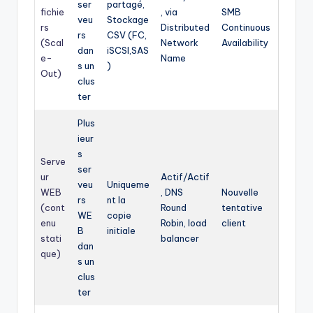
ser
partagé,
fichie
, via
SMB
veu
Stockage
rs
Distributed
Continuous
rs
CSV (FC,
(Scal
Network
Availability
dan
iSCSI,SAS
e-
Name
s un
)
Out)
clus
ter
Plus
ieur
s
Serve
ser
ur
Actif/Actif
veu
Uniqueme
WEB
, DNS
Nouvelle
rs
nt la
(cont
Round
tentative
WE
copie
enu
Robin, load
client
B
initiale
stati
balancer
dan
que)
s un
clus
ter