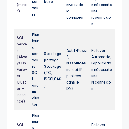
ser
base
(miroi
niveau de
n nécessite
veu
r)
la
une
rs
connexion
reconnexio
n
Plus
SQL
ieur
Serve
s
r
Actif/Passi
Failover
ser
Stockage
(Alwa
f,
Automatic,
veu
partagé,
ysOn
ressources
l’applicatio
rs
Stockage
Failov
nom et IP
n nécessite
SQ
(FC,
er
publiées
une
L
iSCSI,SAS
Clust
dans le
reconnexio
ans
)
er –
DNS
n
un
insta
clus
nce)
ter
Plus
ieur
SQL
Failover
s