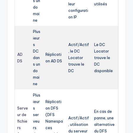
s un
leur
utilisés
do
configurati
mai
on IP
ne
Plus
ieur
s
Actif/Actif
Le DC
DC
, le DC
Locator
AD
Réplicati
dan
Locator
trouve le
DS
on AD DS
s un
trouve le
DC
do
DC
disponible
mai
ne
Plus
ieur
Réplicati
Serve
s
on DFS
En cas de
ur de
ser
(DFS
Actif/Actif
panne, une
fichie
veu
Namespa
, utilisation
alternative
rs
rs
ces
du serveur
du DFS