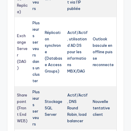
veu
t via l’IP
Replic
rs
publiée
a)
Plus
ieur
Réplicati
Actif/Actif
Exch
s
on
, utilisation
Outlook
ange
ser
synchron
d’AD DS
bascule en
Serve
veu
e
pour les
offline puis
r
rs
(Databas
informatio
se
(DAG
dan
e Access
ns
reconnecte
)
s un
Groups)
MBX/DAG
clus
ter
Plus
Share
Actif/Actif
ieur
point
Stockage
, DNS
Nouvelle
s
(Fron
SQL
Round
tentative
ser
t End
Server
Robin, load
client
veu
WEB)
balancer
rs