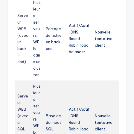
Plus
ieur
Serve
s
ur
ser
Actif/Actif
WEB
veu
Partage
, DNS
Nouvelle
(avec
rs
de fichier
Round
tentative
un
WE
en back-
Robin, load
client
back
B
end
balancer
-
dan
end)
s un
clus
ter
Plus
ieur
Serve
s
ur
ser
WEB
Actif/Actif
veu
(avec
Base de
, DNS
Nouvelle
rs
un
données
Round
tentative
WE
SQL
SQL
Robin, load
client
B