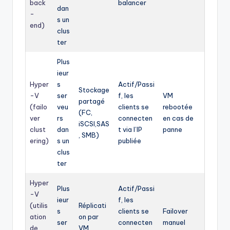
back
balancer
dan
-
s un
end)
clus
ter
Plus
ieur
Hyper
s
Actif/Passi
Stockage
-V
ser
f, les
VM
partagé
(failo
veu
clients se
rebootée
(FC,
ver
rs
connecten
en cas de
iSCSI,SAS
clust
dan
t via l’IP
panne
, SMB)
ering)
s un
publiée
clus
ter
Hyper
Plus
Actif/Passi
-V
ieur
f, les
(utilis
Réplicati
s
clients se
Failover
ation
on par
ser
connecten
manuel
de
VM