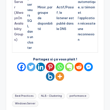
Serve
automatiqu
ser
r
Miroir, par
Actif/Passi
e, si témoin
veu
(Alwa
groupe
f, le
et
rs
ysOn
de
listener est
l’applicatio
SQ
Availa
disponibili
publié dans
n nécessite
L
bility
té
le DNS
une
dan
Group
reconnexio
s un
s)
n
clus
ter
Partagez si ça vous plait !
Tags:
Best Practices
NLB - Clustering
performance
Windows Server