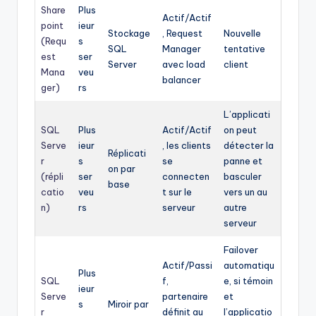
Share
Plus
Actif/Actif
point
ieur
Stockage
, Request
Nouvelle
(Requ
s
SQL
Manager
tentative
est
ser
Server
avec load
client
Mana
veu
balancer
ger)
rs
L’applicati
SQL
Plus
Actif/Actif
on peut
Serve
ieur
, les clients
détecter la
Réplicati
r
s
se
panne et
on par
(répli
ser
connecten
basculer
base
catio
veu
t sur le
vers un au
n)
rs
serveur
autre
serveur
Failover
Actif/Passi
automatiqu
Plus
SQL
f,
e, si témoin
ieur
Serve
partenaire
et
s
Miroir par
r
définit au
l’applicatio