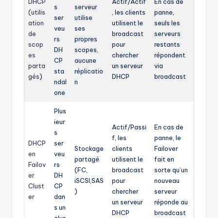
DHCP
Actif/Actif
En cas de
s
serveur
(utilis
, les clients
panne,
ser
utilise
ation
utilisent le
seuls les
veu
ses
de
broadcast
serveurs
rs
propres
scop
pour
restants
DH
scopes,
es
chercher
répondent
CP
aucune
parta
un serveur
via
sta
réplicatio
gés
)
DHCP
broadcast
ndal
n
one
Plus
ieur
Actif/Passi
En cas de
s
f, les
panne, le
DHCP
ser
Stockage
clients
Failover
en
veu
partagé
utilisent le
fait en
Failov
rs
(FC,
broadcast
sorte qu’un
er
DH
iSCSI,SAS
pour
nouveau
Clust
CP
)
chercher
serveur
er
dan
un serveur
réponde au
s un
DHCP
broadcast