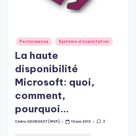
Posted
Performance
Système d'exploitation
in
La haute
disponibilité
Microsoft: quoi,
comment,
pourquoi…
2
Cédric GEORGEOT [MVP]
10 juin 2013
Posted
by