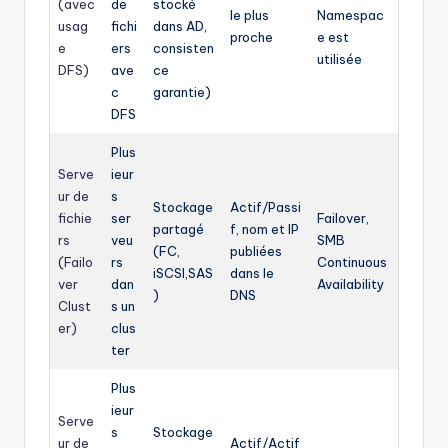
(avec
de
stocké
le plus
Namespac
usag
fichi
dans AD,
proche
e est
e
ers
consisten
utilisée
DFS)
ave
ce
c
garantie)
DFS
Plus
Serve
ieur
ur de
s
Stockage
Actif/Passi
fichie
ser
Failover,
partagé
f, nom et IP
rs
veu
SMB
(FC,
publiées
(Failo
rs
Continuous
iSCSI,SAS
dans le
ver
dan
Availability
)
DNS
Clust
s un
er)
clus
ter
Plus
ieur
Serve
s
Stockage
ur de
Actif/Actif