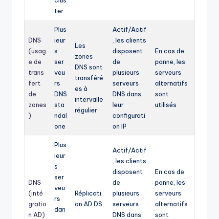
clus
ter
Plus
Actif/Actif
DNS
ieur
, les clients
Les
(usag
s
disposent
En cas de
zones
e de
ser
de
panne, les
DNS sont
trans
veu
plusieurs
serveurs
transféré
fert
rs
serveurs
alternatifs
es à
de
DNS
DNS dans
sont
intervalle
zones
sta
leur
utilisés
régulier
)
ndal
configurati
one
on IP
Plus
Actif/Actif
ieur
, les clients
s
disposent
En cas de
ser
DNS
de
panne, les
veu
(inté
Réplicati
plusieurs
serveurs
rs
gratio
on AD DS
serveurs
alternatifs
dan
n AD)
DNS dans
sont