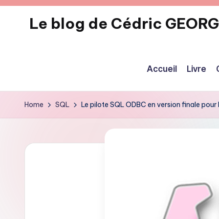
Le blog de Cédric GEOR
Skip
to
eecrhrthjrtjj
content
Accueil
Livre
Home
SQL
Le pilote SQL ODBC en version finale pour 