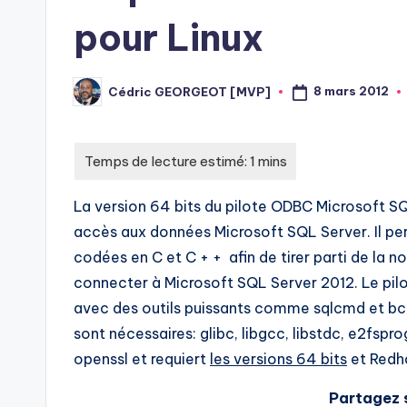
pour Linux
8 mars 2012
Cédric GEORGEOT [MVP]
Posted
by
La version 64 bits du pilote ODBC Microsoft SQ
accès aux données Microsoft SQL Server. Il pe
codées en C et C + + afin de tirer parti de la 
connecter à Microsoft SQL Server 2012. Le pil
avec des outils puissants comme sqlcmd et bc
sont nécessaires: glibc, libgcc, libstdc, e2fsprog
openssl et requiert
les versions 64 bits
et Redha
Partagez s