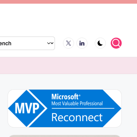
X
LinkedIn