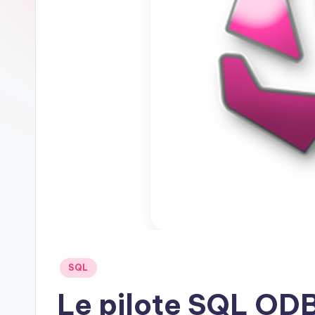
Posted
SQL
in
Le pilote SQL ODB