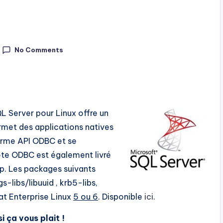
No Comments
L Server pour Linux offre un
rmet des applications natives
norme API ODBC et se
ote ODBC est également livré
p. Les packages suivants
s-libs/libuuid , krb5-libs,
t Enterprise Linux
5 ou 6
. Disponible
ici
.
i ça vous plait !