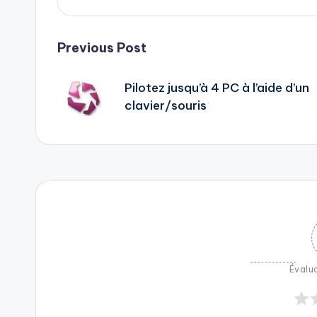
Post
Previous Post
navigation
Pilotez jusqu’à 4 PC à l’aide d’un
clavier/souris
Évalua