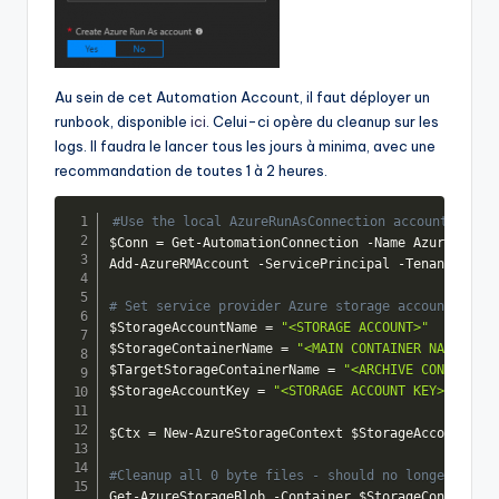
Au sein de cet Automation Account, il faut déployer un
runbook, disponible
ici
. Celui-ci opère du cleanup sur les
logs. Il faudra le lancer tous les jours à minima, avec une
recommandation de toutes 1 à 2 heures.
#Use the local AzureRunAsConnection account for a
$Conn
 = Get
-
AutomationConnection 
-
Name AzureRunAsC
Add
-
AzureRMAccount 
-
ServicePrincipal 
-
Tenant 
$Conn
# Set service provider Azure storage account
$StorageAccountName
 = 
"<STORAGE ACCOUNT>"
$StorageContainerName
 = 
"<MAIN CONTAINER NAME>"
$TargetStorageContainerName
 = 
"<ARCHIVE CONTAINER 
$StorageAccountKey
 = 
"<STORAGE ACCOUNT KEY>"
$Ctx
 = New
-
AzureStorageContext 
$StorageAccountName
#Cleanup all 0 byte files - should no longer be ne
Get
-
AzureStorageBlob 
-
Container 
$StorageContainerN