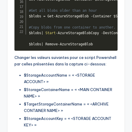
#Get all blobs older than an hour
$blobs
 = Get
-
AzureStorageBlob 
-
Container 
$StorageC
#Copy blobs from one container to another.
$blobs
|
Start
-
AzureStorageBlobCopy 
-
DestContainer 
$blobs
|
 Remove
-
AzureStorageBlob
Changer les valeurs suivantes pour ce script Powershell
par celles présentées dans la capture ci-dessous:
$
StorageAccountName
=
« <STORAGE
ACCOUNT> »
$
StorageContainerName
=
« <MAIN CONTAINER
NAME> »
$
TargetStorageContainerName
=
« <ARCHIVE
CONTAINER NAME> »
$
StorageAccountKey
=
« <STORAGE ACCOUNT
KEY> »