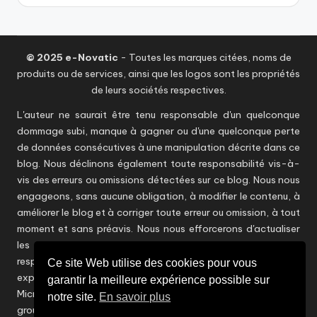
© 2025 e-Novatic
- Toutes les marques citées, noms de
produits ou de services, ainsi que les logos sont les propriétés
de leurs sociétés respectives.
L'auteur ne saurait être tenu responsable d'un quelconque
dommage subi, manque à gagner ou d'une quelconque perte
de données consécutives à une manipulation décrite dans ce
blog. Nous déclinons également toute responsabilité vis-à-
vis des erreurs ou omissions détectées sur ce blog. Nous nous
engageons, sans aucune obligation, à modifier le contenu, à
améliorer le blog et à corriger toute erreur ou omission, à tout
moment et sans préavis. Nous nous efforcerons d'actualiser
les informations en temps utile sans toutefois être
responsables d'éventuelles inexactitudes. Les points de vue
Ce site Web utilise des cookies pour vous
exprimés dans ce blog ne reflètent aucunement ceux de
garantir la meilleure expérience possible sur
Microsoft et d'autres éditeurs / constructeurs ou encore du
notre site.
En savoir plus
groupe CAPGEMINI et n'engagent que son auteur.