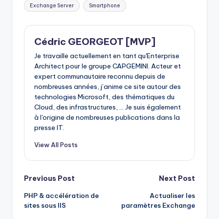
Tags:
Exchange Server
Smartphone
Cédric GEORGEOT [MVP]
Je travaille actuellement en tant qu'Enterprise
Architect pour le groupe CAPGEMINI. Acteur et
expert communautaire reconnu depuis de
nombreuses années, j’anime ce site autour des
technologies Microsoft, des thématiques du
Cloud, des infrastructures, ... Je suis également
à l'origine de nombreuses publications dans la
presse IT.
View All Posts
Post
Previous Post
Next Post
PHP & accélération de
Actualiser les
navigation
sites sous IIS
paramètres Exchange