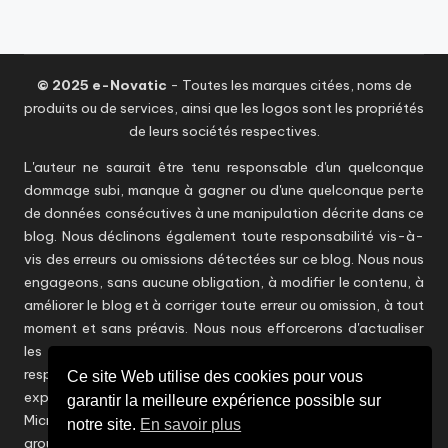
© 2025 e-Novatic
- Toutes les marques citées, noms de
produits ou de services, ainsi que les logos sont les propriétés
de leurs sociétés respectives.
L'auteur ne saurait être tenu responsable d'un quelconque
dommage subi, manque à gagner ou d'une quelconque perte
de données consécutives à une manipulation décrite dans ce
blog. Nous déclinons également toute responsabilité vis-à-
vis des erreurs ou omissions détectées sur ce blog. Nous nous
engageons, sans aucune obligation, à modifier le contenu, à
améliorer le blog et à corriger toute erreur ou omission, à tout
moment et sans préavis. Nous nous efforcerons d'actualiser
les informations en temps utile sans toutefois être
responsables d'éventuelles inexactitudes. Les points de vue
Ce site Web utilise des cookies pour vous
exprimés dans ce blog ne reflètent aucunement ceux de
garantir la meilleure expérience possible sur
Microsoft et d'autres éditeurs / constructeurs ou encore du
notre site.
En savoir plus
groupe CAPGEMINI et n'engagent que son auteur.