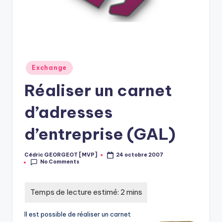
Posted
Exchange
in
Réaliser un carnet
d’adresses
d’entreprise (GAL)
Cédric GEORGEOT [MVP]
24 octobre 2007
Posted
No Comments
by
Il est possible de réaliser un carnet