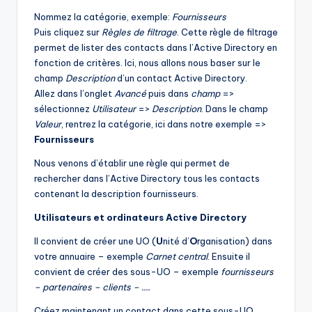
Nommez la catégorie, exemple:
Fournisseurs
Puis cliquez sur
Règles de filtrage
. Cette règle de filtrage
permet de lister des contacts dans l’Active Directory en
fonction de critères. Ici, nous allons nous baser sur le
champ
Description
d’un contact Active Directory.
Allez dans l’onglet
Avancé
puis dans
champ
=>
sélectionnez
Utilisateur
=>
Description
. Dans le champ
Valeur
, rentrez la catégorie, ici dans notre exemple =>
Fournisseurs
Nous venons d’établir une règle qui permet de
rechercher dans l’Active Directory tous les contacts
contenant la description fournisseurs.
Utilisateurs et ordinateurs Active Directory
Il convient de créer une UO (
U
nité d’
O
rganisation) dans
votre annuaire – exemple
Carnet central
. Ensuite il
convient de créer des sous-UO – exemple
fournisseurs
– partenaires – clients – ….
Créez maintenant un contact dans cette sous-UO.