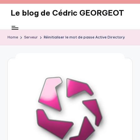
Le blog de Cédric GEORGEOT
Skip
to
eecrhrthjrtjj
content
Home
Serveur
Réinitialiser le mot de passe Active Directory