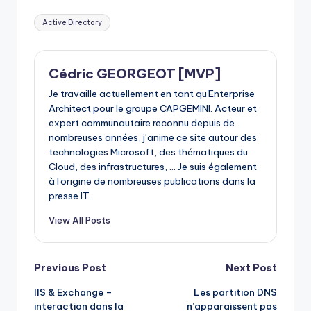
Tags:
Active Directory
Cédric GEORGEOT [MVP]
Je travaille actuellement en tant qu'Enterprise
Architect pour le groupe CAPGEMINI. Acteur et
expert communautaire reconnu depuis de
nombreuses années, j’anime ce site autour des
technologies Microsoft, des thématiques du
Cloud, des infrastructures, ... Je suis également
à l'origine de nombreuses publications dans la
presse IT.
View All Posts
Post
Previous Post
Next Post
IIS & Exchange –
Les partition DNS
navigation
interaction dans la
n’apparaissent pas