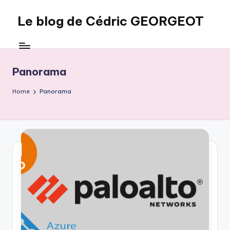
Le blog de Cédric GEORGEOT
Skip
to
eecrhrthjrtjj
content
Panorama
Home
Panorama