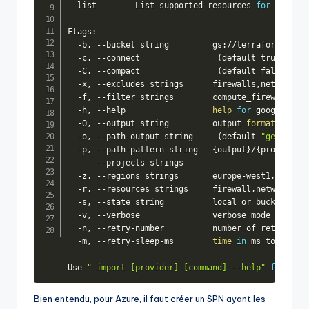
  list        List supported resources 
for
 a provi
Flags:

  -b, --bucket string         gs://terraform-state

  -c, --connect                
(
default true
)
  -С, --compact                
(
default false
)
  -x, --excludes strings      firewalls,networks

  -f, --filter strings        compute_firewall
=
id1
  -h, --help                  
help
for
 google

  -O, --output string         output 
format
 hcl or
  -o, --path-output string     
(
default 
"generated
  -p, --path-pattern string   
{
output
}
/
{
provider
}
/
      --projects strings

  -z, --regions strings       europe-west1, 
(
defau
  -r, --resources strings     firewall,networks or
  -s, --state string          local or bucket 
(
def
  -v, --verbose               verbose mode

  -n, --retry-number          number of retries to
  -m, --retry-sleep-ms        
time
in
 ms to 
sleep
 
Use 
" import [provider] [command] --help"
for
more
Bien entendu, pour Azure, il faut créer un SPN ayant les