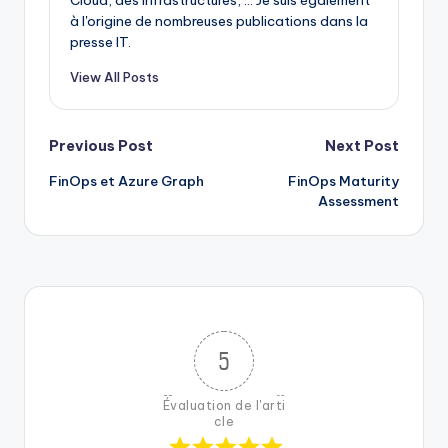
Cloud, des infrastructures, ... Je suis également
à l'origine de nombreuses publications dans la
presse IT.
View All Posts
Post
Previous Post
Next Post
FinOps et Azure Graph
FinOps Maturity
navigation
Assessment
5
Évaluation de l'arti
cle