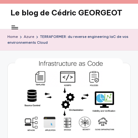
Le blog de Cédric GEORGEOT
Skip
to
eecrhrthjrtjj
content
Home
Azure
TERRAFORMER: du reverse engineering IaC de vos
environnements Cloud