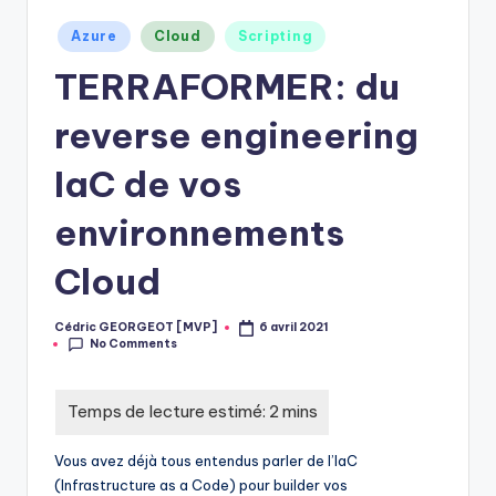
Posted
Azure
Cloud
Scripting
in
TERRAFORMER: du
reverse engineering
IaC de vos
environnements
Cloud
Cédric GEORGEOT [MVP]
6 avril 2021
Posted
No Comments
by
Vous avez déjà tous entendus parler de l’IaC
(Infrastructure as a Code) pour builder vos