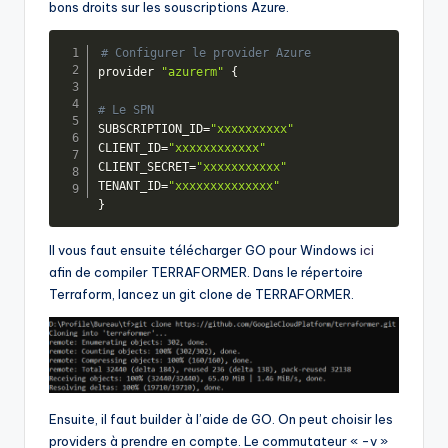
bons droits sur les souscriptions Azure.
# Configurer le provider Azure 
provider 
"azurerm"
{
# Le SPN
SUBSCRIPTION_ID=
"xxxxxxxxxx"
CLIENT_ID=
"xxxxxxxxxxxx"
CLIENT_SECRET=
"xxxxxxxxxxx"
TENANT_ID=
"xxxxxxxxxxxxxx"
}
Il vous faut ensuite télécharger GO pour Windows
ici
afin de compiler TERRAFORMER. Dans le répertoire
Terraform, lancez un git clone de TERRAFORMER.
Ensuite, il faut builder à l’aide de GO. On peut choisir les
providers à prendre en compte. Le commutateur « -v »