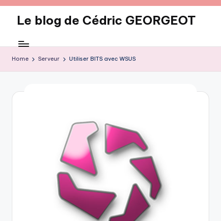
Le blog de Cédric GEORGEOT
Skip
to
eecrhrthjrtjj
content
Home
Serveur
Utiliser BITS avec WSUS