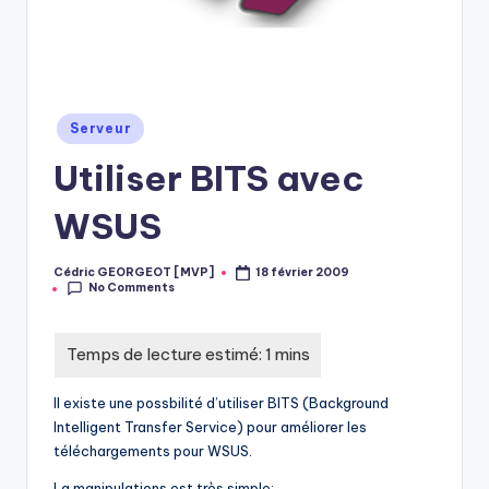
Posted
Serveur
in
Utiliser BITS avec
WSUS
Cédric GEORGEOT [MVP]
18 février 2009
Posted
No Comments
by
Il existe une possbilité d’utiliser BITS (Background
Intelligent Transfer Service) pour améliorer les
téléchargements pour WSUS.
La manipulations est très simple: