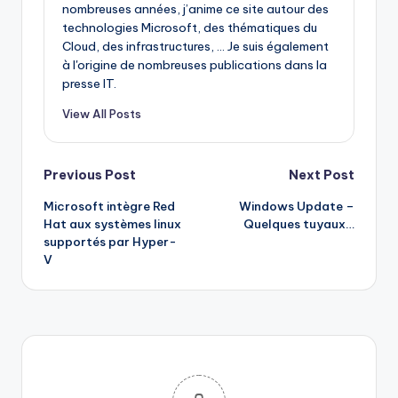
nombreuses années, j’anime ce site autour des
technologies Microsoft, des thématiques du
Cloud, des infrastructures, ... Je suis également
à l'origine de nombreuses publications dans la
presse IT.
View All Posts
Post
Previous Post
Next Post
Microsoft intègre Red
Windows Update –
navigation
Hat aux systèmes linux
Quelques tuyaux…
supportés par Hyper-
V