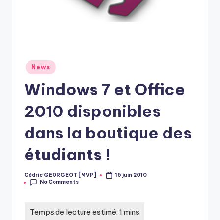
Posted
News
in
Windows 7 et Office
2010 disponibles
dans la boutique des
étudiants !
Cédric GEORGEOT [MVP]
16 juin 2010
Posted
No Comments
by