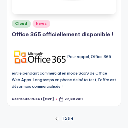
Posted
Cloud
News
in
Office 365 officiellement disponible !
Pour rappel, Office 365
est le pendant commercial en mode SaaS de Office
Web Apps. Longtemps en phase de bêta test, l’offre est
désormais commercialisée !
Cédric GEORGEOT [MVP]
29 juin 2011
Posted
by
Pagination
1
2
3
4
PREVIOUS
PAGE