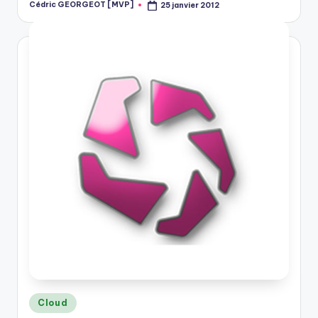
Cédric GEORGEOT [MVP]
25 janvier 2012
Posted
by
Posted
Cloud
in