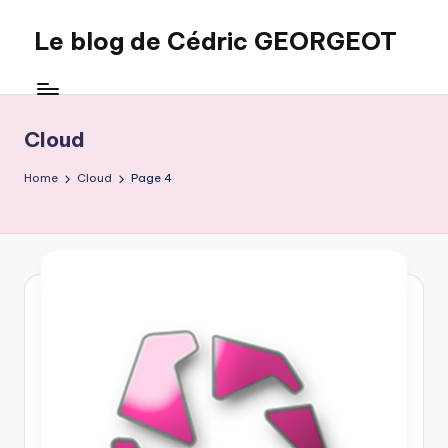
Le blog de Cédric GEORGEOT
Skip
to
eecrhrthjrtjj
content
Cloud
Home
Cloud
Page 4