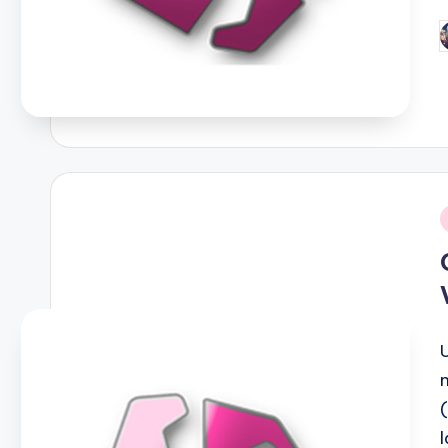
P
b
i