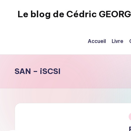
Le blog de Cédric GEOR
Skip
to
eecrhrthjrtjj
content
Accueil
Livre
SAN – iSCSI
i