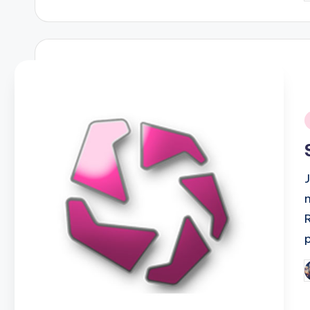
b
i
P
b