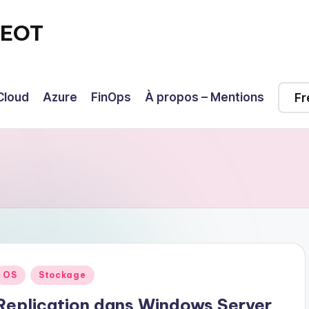
GEOT
Cloud
Azure
FinOps
À propos – Mentions
Posted
OS
Stockage
n
Replication dans Windows Server