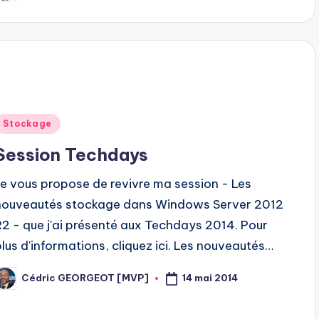
y
Posted
Stockage
n
Session Techdays
Je vous propose de revivre ma session - Les
nouveautés stockage dans Windows Server 2012
R2 - que j'ai présenté aux Techdays 2014. Pour
plus d'informations, cliquez ici. Les nouveautés…
14 mai 2014
Cédric GEORGEOT [MVP]
osted
y