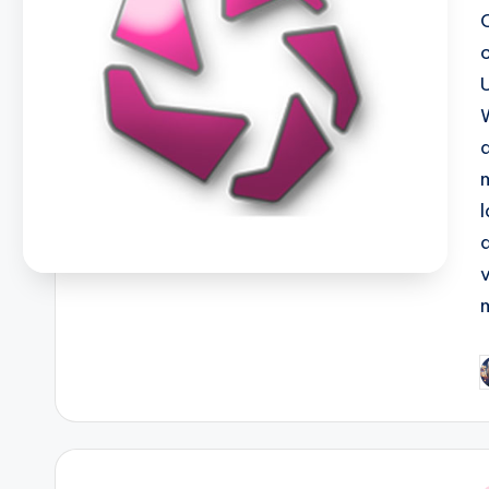
d
P
b