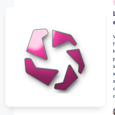
i
d
P