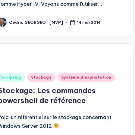
comme Hyper-V. Voyons comme l’utiliser…
14 mai 2014
Cédric GEORGEOT [MVP]
osted
y
Posted
Scripting
Stockage
Système d'exploitation
n
Stockage: Les commandes
powershell de référence
Voici un référentiel sur le stockage concernant
Windows Server 2012