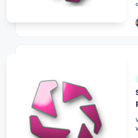
P
b
i