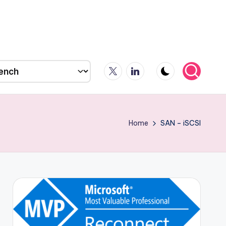
X
LinkedIn
Home
SAN – iSCSI