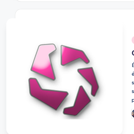
i
P
b