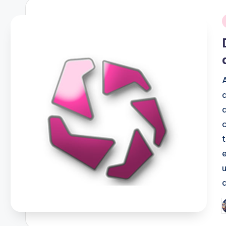
i
P
b