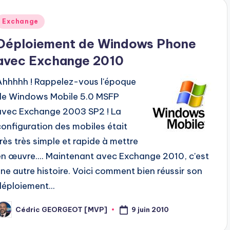
Posted
Exchange
n
Déploiement de Windows Phone
avec Exchange 2010
Ahhhhh ! Rappelez-vous l'époque
de Windows Mobile 5.0 MSFP
avec Exchange 2003 SP2 ! La
configuration des mobiles était
très très simple et rapide à mettre
en œuvre.... Maintenant avec Exchange 2010, c'est
une autre histoire. Voici comment bien réussir son
déploiement...
9 juin 2010
Cédric GEORGEOT [MVP]
osted
y