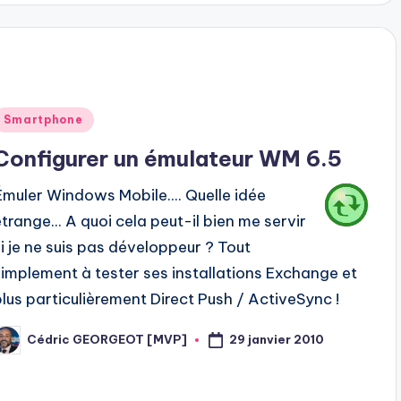
Posted
Smartphone
n
Configurer un émulateur WM 6.5
Émuler Windows Mobile.... Quelle idée
étrange... A quoi cela peut-il bien me servir
si je ne suis pas développeur ? Tout
simplement à tester ses installations Exchange et
plus particulièrement Direct Push / ActiveSync !
29 janvier 2010
Cédric GEORGEOT [MVP]
osted
y