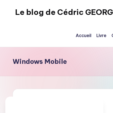
Le blog de Cédric GEOR
Skip
to
eecrhrthjrtjj
content
Accueil
Livre
Windows Mobile