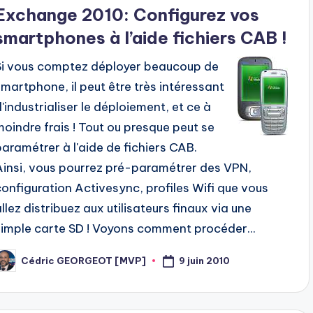
n
Exchange 2010: Configurez vos
smartphones à l’aide fichiers CAB !
Si vous comptez déployer beaucoup de
smartphone, il peut être très intéressant
d'industrialiser le déploiement, et ce à
moindre frais ! Tout ou presque peut se
paramétrer à l'aide de fichiers CAB.
Ainsi, vous pourrez pré-paramétrer des VPN,
configuration Activesync, profiles Wifi que vous
allez distribuez aux utilisateurs finaux via une
simple carte SD ! Voyons comment procéder...
9 juin 2010
Cédric GEORGEOT [MVP]
osted
y