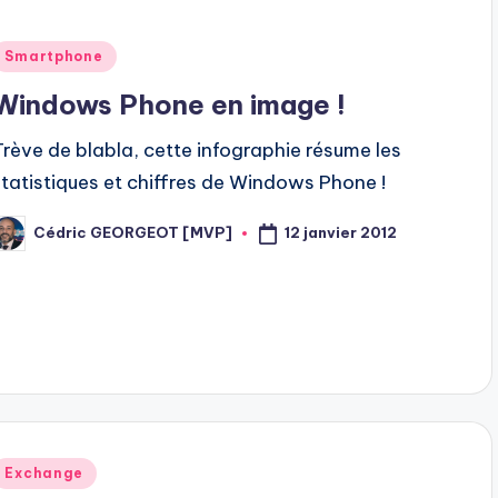
Posted
Smartphone
n
Windows Phone en image !
Trève de blabla, cette infographie résume les
statistiques et chiffres de Windows Phone !
12 janvier 2012
Cédric GEORGEOT [MVP]
osted
y
Posted
Exchange