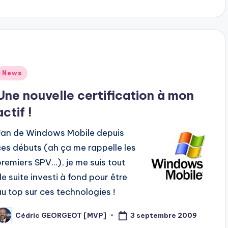
Posted
News
n
Une nouvelle certification à mon
actif !
Fan de Windows Mobile depuis
ces débuts (ah ça me rappelle les
premiers SPV...), je me suis tout
de suite investi à fond pour être
au top sur ces technologies !
3 septembre 2009
Cédric GEORGEOT [MVP]
osted
y