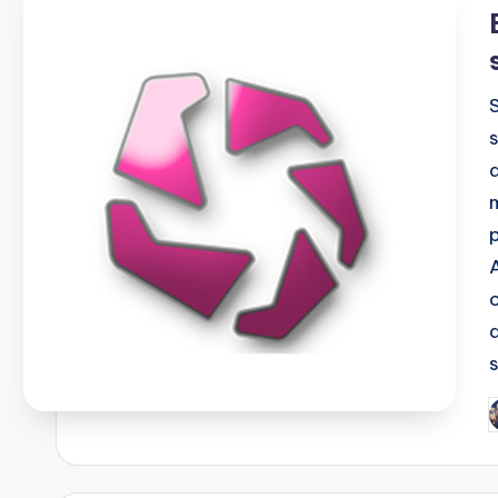
i
P
b