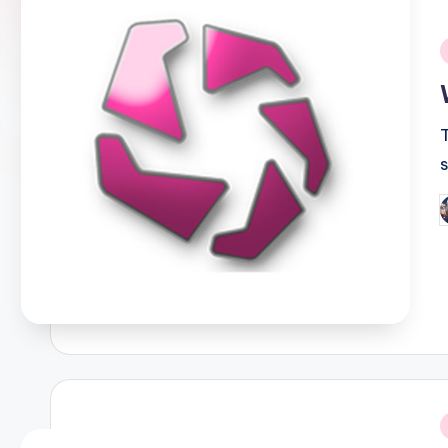
i
P
b