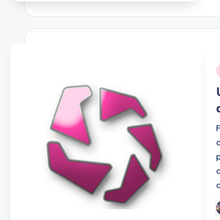
i
P
b