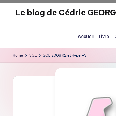
Le blog de Cédric GEOR
Skip
to
eecrhrthjrtjj
content
Accueil
Livre
Home
SQL
SQL 2008 R2 et Hyper-V