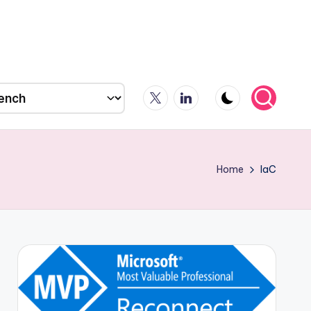
X
LinkedIn
Home
IaC