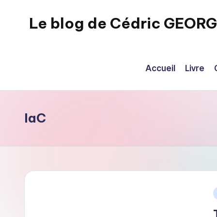
Le blog de Cédric GEOR
Skip
to
eecrhrthjrtjj
content
Accueil
Livre
IaC
i