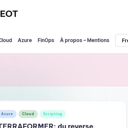
GEOT
Cloud
Azure
FinOps
À propos – Mentions
Posted
Azure
Cloud
Scripting
n
TERRAFORMER: du reverse