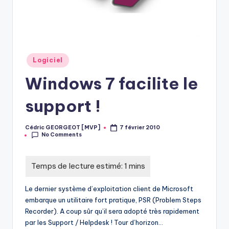
Posted
Logiciel
in
Windows 7 facilite le
support !
Cédric GEORGEOT [MVP]
7 février 2010
Posted
No Comments
by
Le dernier système d’exploitation client de Microsoft
embarque un utilitaire fort pratique, PSR (Problem Steps
Recorder). A coup sûr qu’il sera adopté très rapidement
par les Support / Helpdesk ! Tour d’horizon…