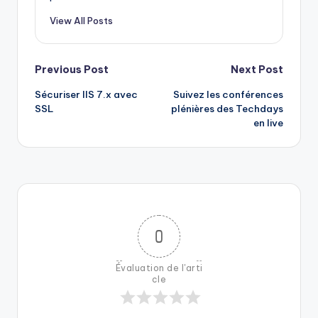
View All Posts
Post
Previous Post
Next Post
Sécuriser IIS 7.x avec
Suivez les conférences
navigation
SSL
plénières des Techdays
en live
0
Évaluation de l'arti
cle