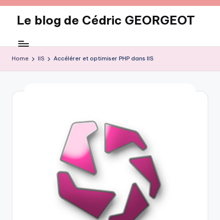
Le blog de Cédric GEORGEOT
Skip
to
eecrhrthjrtjj
content
Home
IIS
Accélérer et optimiser PHP dans IIS