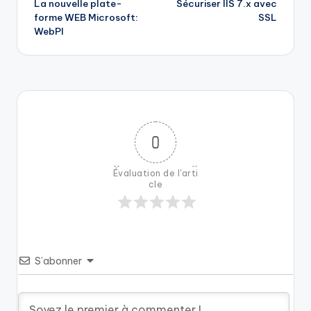
La nouvelle plate-
Sécuriser IIS 7.x avec
navigation
forme WEB Microsoft:
SSL
WebPI
0
Évaluation de l'arti
cle
S’abonner