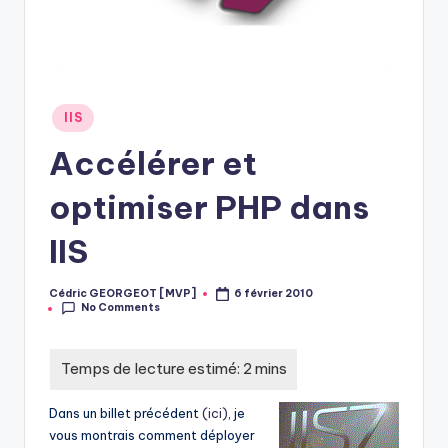
Posted
IIS
in
Accélérer et
optimiser PHP dans
IIS
Cédric GEORGEOT [MVP]
6 février 2010
Posted
No Comments
by
Dans un billet précédent
(ici)
, je
vous montrais comment déployer