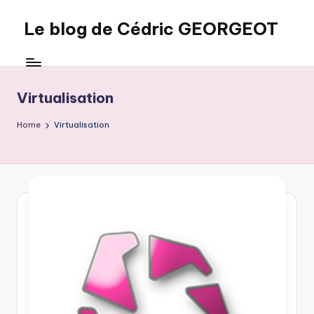
Le blog de Cédric GEORGEOT
Skip
to
eecrhrthjrtjj
content
Virtualisation
Home
Virtualisation