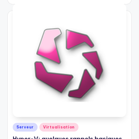
by
Posted
Serveur
Virtualisation
in
Hyper-V: quelques rappels basiques