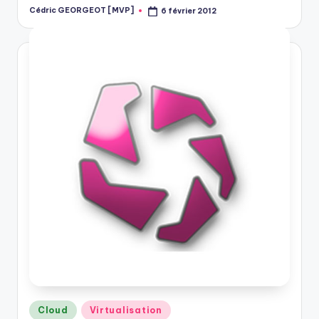
Cédric GEORGEOT [MVP]
6 février 2012
Posted
by
Posted
Cloud
Virtualisation