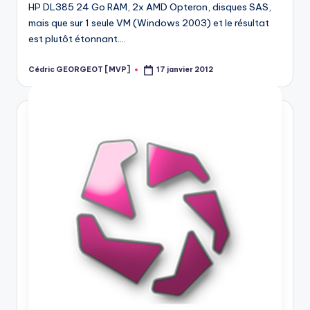
HP DL385 24 Go RAM, 2x AMD Opteron, disques SAS,
mais que sur 1 seule VM (Windows 2003) et le résultat
est plutôt étonnant….
Cédric GEORGEOT [MVP]
17 janvier 2012
Posted
by