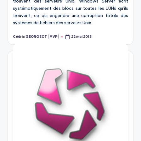
trouvent des serveurs Unix, Windows Server écrit
systématiquement des blocs sur toutes les LUNs qu’ils
trouvent, ce qui engendre une corruption totale des
systèmes de fichiers des serveurs Unix.
Cédric GEORGEOT [MVP]
22 mai 2013
Posted
by