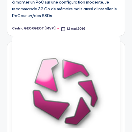
à monter un PoC sur une configuration modeste. Je
recommande 32 Go de mémoire mais aussi d’installer le
PoC sur un/des SSDs.
Cédric GEORGEOT [MVP]
12 mai 2016
Posted
by