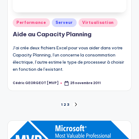
Posted
Performance
Serveur
Virtualisation
in
Aide au Capacity Planning
J’ai crée deux fichiers Excel pour vous aider dans votre
Capacity Planning, l’un concerne la consommation
électrique, l’autre estime le type de processeur à choisir
en fonction de l’existant.
Cédric GEORGEOT [MVP]
25 novembre 2011
Posted
by
Pagination
1
2
3
NEXT
PAGE
des
publications