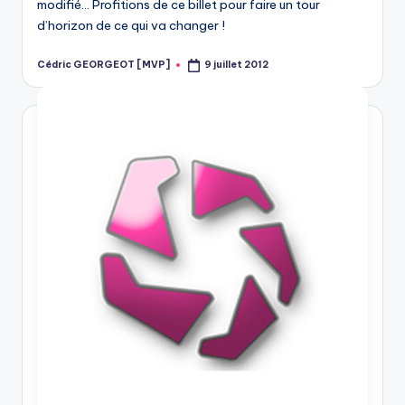
modifié… Profitions de ce billet pour faire un tour
d’horizon de ce qui va changer !
Cédric GEORGEOT [MVP]
9 juillet 2012
Posted
by