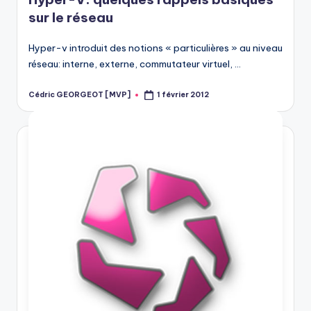
sur le réseau
Hyper-v introduit des notions « particulières » au niveau
réseau: interne, externe, commutateur virtuel, …
Cédric GEORGEOT [MVP]
1 février 2012
Posted
by