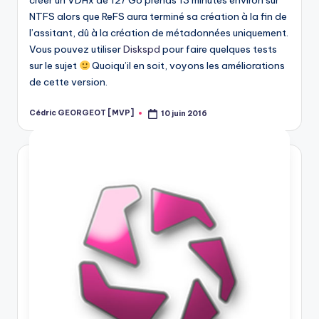
NTFS alors que ReFS aura terminé sa création à la fin de
l’assitant, dû à la création de métadonnées uniquement.
Vous pouvez utiliser
Diskspd
pour faire quelques tests
sur le sujet
Quoiqu’il en soit, voyons les améliorations
de cette version.
Cédric GEORGEOT [MVP]
10 juin 2016
Posted
by