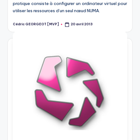
pratique consiste à configurer un ordinateur virtuel pour
utiliser les ressources d’un seul nœud NUMA.
Cédric GEORGEOT [MVP]
20 avril 2013
Posted
by