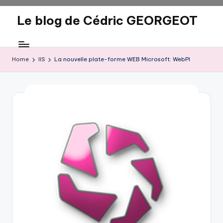
Le blog de Cédric GEORGEOT
Skip
to
eecrhrthjrtjj
content
Home
IIS
La nouvelle plate-forme WEB Microsoft: WebPI