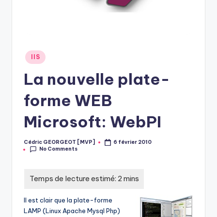
Posted
IIS
in
La nouvelle plate-
forme WEB
Microsoft: WebPI
Cédric GEORGEOT [MVP]
6 février 2010
Posted
No Comments
by
Il est clair que la plate-forme
LAMP (Linux Apache Mysql Php)