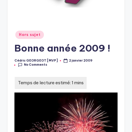
Posted
Hors sujet
in
Bonne année 2009 !
Cédric GEORGEOT [MVP]
2 janvier 2009
Posted
No Comments
by