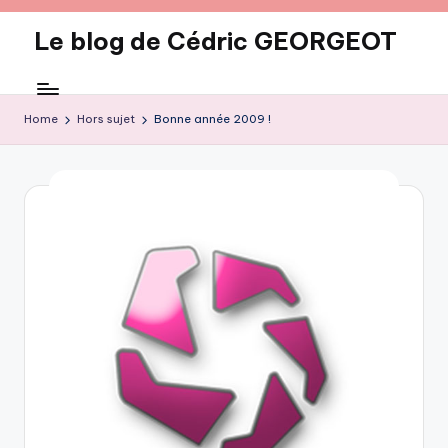
Le blog de Cédric GEORGEOT
Skip
to
eecrhrthjrtjj
content
Home
Hors sujet
Bonne année 2009 !