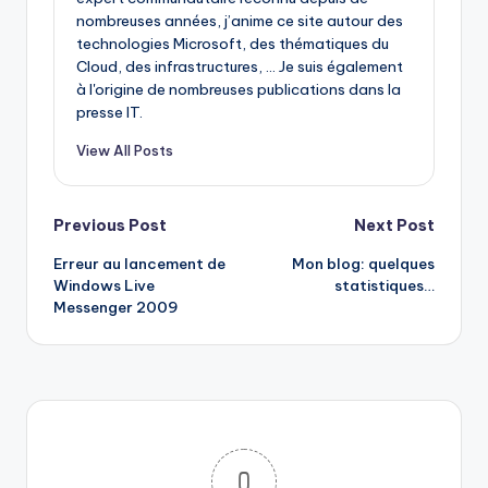
nombreuses années, j’anime ce site autour des
technologies Microsoft, des thématiques du
Cloud, des infrastructures, ... Je suis également
à l'origine de nombreuses publications dans la
presse IT.
View All Posts
Post
Previous Post
Next Post
Erreur au lancement de
Mon blog: quelques
navigation
Windows Live
statistiques…
Messenger 2009
0