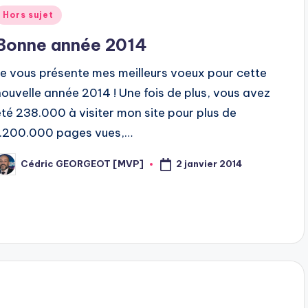
Posted
Hors sujet
n
Bonne année 2014
Je vous présente mes meilleurs voeux pour cette
nouvelle année 2014 ! Une fois de plus, vous avez
été 238.000 à visiter mon site pour plus de
1.200.000 pages vues,…
2 janvier 2014
Cédric GEORGEOT [MVP]
osted
y