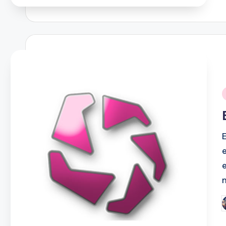
i
P
b