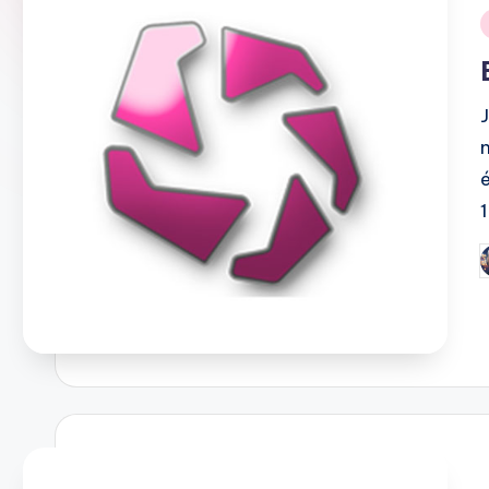
i
P
b