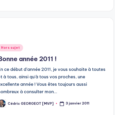
Posted
Hors sujet
n
Bonne année 2011 !
En ce début d'année 2011, je vous souhaite à toutes
et à tous, ainsi qu'à tous vos proches, une
excellente année ! Vous êtes toujours aussi
nombreux à consulter mon…
3 janvier 2011
Cédric GEORGEOT [MVP]
osted
y