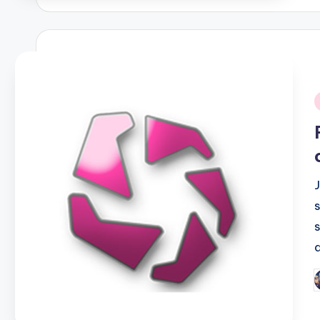
i
s
P
b