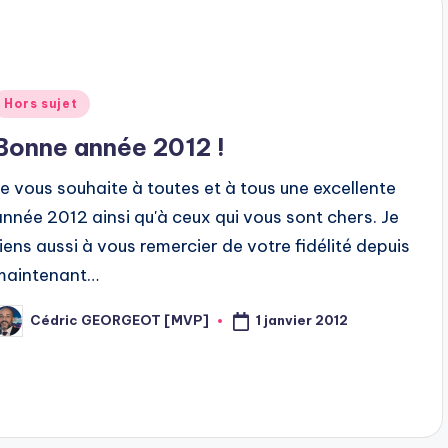
Posted
Hors sujet
n
Bonne année 2012 !
Je vous souhaite à toutes et à tous une excellente
année 2012 ainsi qu'à ceux qui vous sont chers. Je
tiens aussi à vous remercier de votre fidélité depuis
maintenant…
1 janvier 2012
Cédric GEORGEOT [MVP]
osted
y