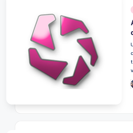
i
P
b