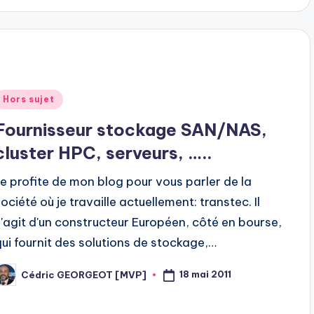
Posted
Hors sujet
n
Fournisseur stockage SAN/NAS,
cluster HPC, serveurs, …..
Je profite de mon blog pour vous parler de la
ociété où je travaille actuellement: transtec. Il
s'agit d'un constructeur Européen, côté en bourse,
qui fournit des solutions de stockage,…
18 mai 2011
Cédric GEORGEOT [MVP]
osted
y