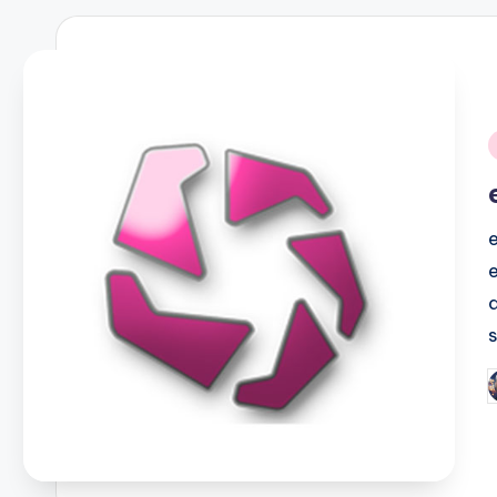
i
P
b