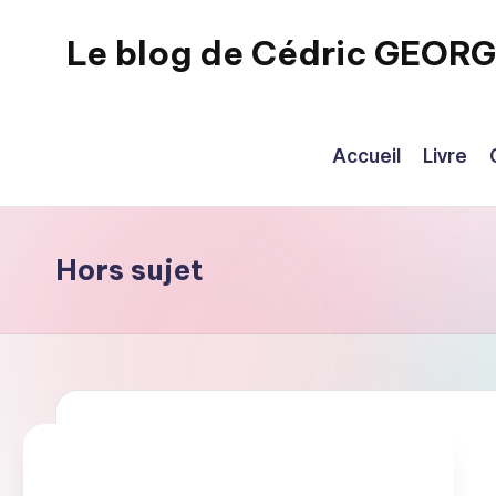
Le blog de Cédric GEOR
Skip
to
eecrhrthjrtjj
content
Accueil
Livre
Hors sujet