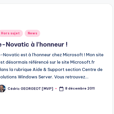
Posted
Hors sujet
News
n
e-Novatic à l’honneur !
e-Novatic est à l'honneur chez Microsoft ! Mon site
est désormais référencé sur le site Microsoft.fr
dans la rubrique Aide & Support section Centre de
solutions Windows Server. Vous retrouvez…
8 décembre 2011
Cédric GEORGEOT [MVP]
osted
y