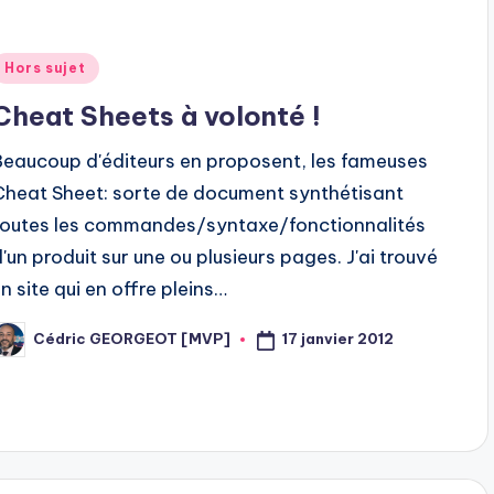
Posted
Hors sujet
n
Cheat Sheets à volonté !
Beaucoup d'éditeurs en proposent, les fameuses
Cheat Sheet: sorte de document synthétisant
toutes les commandes/syntaxe/fonctionnalités
d'un produit sur une ou plusieurs pages. J'ai trouvé
un site qui en offre pleins…
17 janvier 2012
Cédric GEORGEOT [MVP]
osted
y