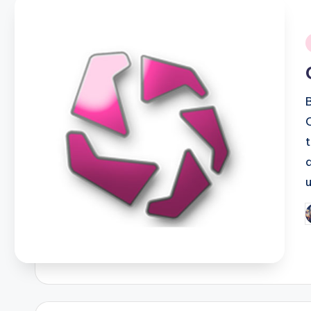
i
P
b