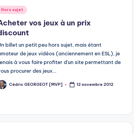
Posted
Hors sujet
n
Acheter vos jeux à un prix
discount
Un billet un petit peu hors sujet, mais étant
amateur de jeux vidéos (anciennement en ESL), je
tenais à vous faire profiter d'un site permettant de
vous procurer des jeux…
12 novembre 2012
Cédric GEORGEOT [MVP]
osted
y