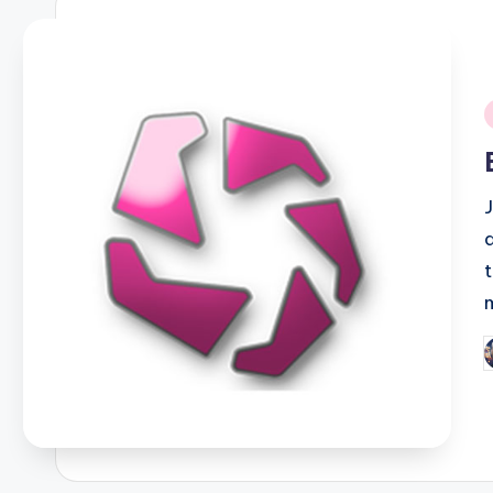
i
P
b