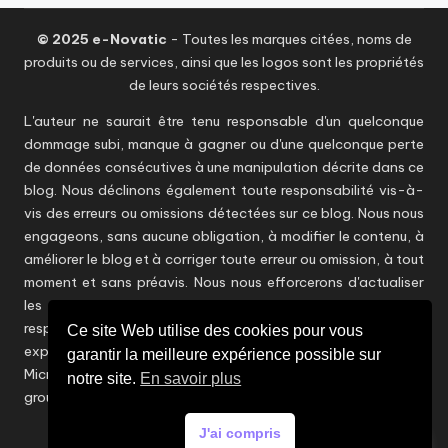
© 2025 e-Novatic
- Toutes les marques citées, noms de
produits ou de services, ainsi que les logos sont les propriétés
de leurs sociétés respectives.
L'auteur ne saurait être tenu responsable d'un quelconque
dommage subi, manque à gagner ou d'une quelconque perte
de données consécutives à une manipulation décrite dans ce
blog. Nous déclinons également toute responsabilité vis-à-
vis des erreurs ou omissions détectées sur ce blog. Nous nous
engageons, sans aucune obligation, à modifier le contenu, à
améliorer le blog et à corriger toute erreur ou omission, à tout
moment et sans préavis. Nous nous efforcerons d'actualiser
les informations en temps utile sans toutefois être
responsables d'éventuelles inexactitudes. Les points de vue
Ce site Web utilise des cookies pour vous
exprimés dans ce blog ne reflètent aucunement ceux de
garantir la meilleure expérience possible sur
Microsoft et d'autres éditeurs / constructeurs ou encore du
notre site.
En savoir plus
groupe CAPGEMINI et n'engagent que son auteur.
Ce site communautaire n'a aucune vocation
J'ai compris