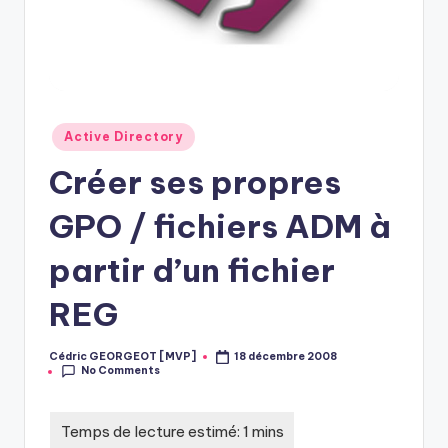
Posted
Active Directory
in
Créer ses propres
GPO / fichiers ADM à
partir d’un fichier
REG
Cédric GEORGEOT [MVP]
18 décembre 2008
Posted
No Comments
by