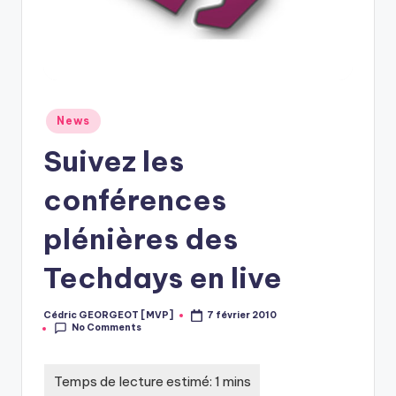
Posted
News
in
Suivez les
conférences
plénières des
Techdays en live
Cédric GEORGEOT [MVP]
7 février 2010
Posted
No Comments
by