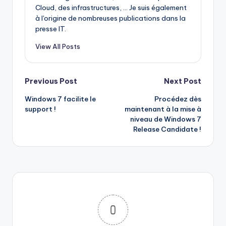
Cloud, des infrastructures, ... Je suis également
à l'origine de nombreuses publications dans la
presse IT.
View All Posts
Post
Previous Post
Next Post
Windows 7 facilite le
Procédez dès
navigation
support !
maintenant à la mise à
niveau de Windows 7
Release Candidate !
0