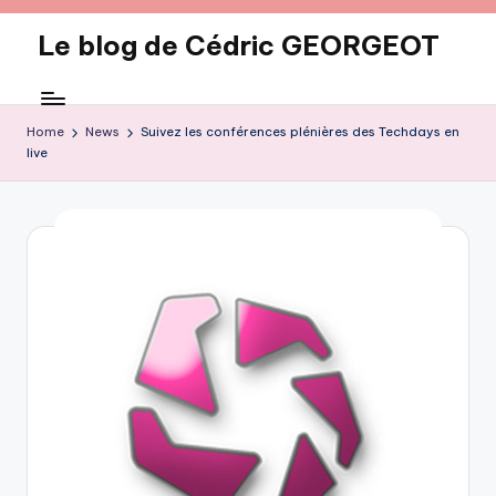
Le blog de Cédric GEORGEOT
Skip
to
eecrhrthjrtjj
content
Home
News
Suivez les conférences plénières des Techdays en
live