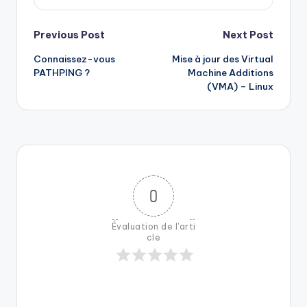
Post
Previous Post
Next Post
Connaissez-vous
Mise à jour des Virtual
navigation
PATHPING ?
Machine Additions
(VMA) – Linux
0
Évaluation de l'arti
cle