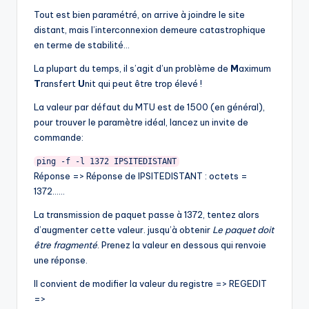
Tout est bien paramétré, on arrive à joindre le site
distant, mais l’interconnexion demeure catastrophique
en terme de stabilité…
La plupart du temps, il s’agit d’un problème de
M
aximum
T
ransfert
U
nit qui peut être trop élevé !
La valeur par défaut du MTU est de 1500 (en général),
pour trouver le paramètre idéal, lancez un invite de
commande:
ping -f -l 1372 IPSITEDISTANT
Réponse => Réponse de IPSITEDISTANT : octets =
1372……
La transmission de paquet passe à 1372, tentez alors
d’augmenter cette valeur. jusqu’à obtenir
Le paquet doit
être fragmenté
. Prenez la valeur en dessous qui renvoie
une réponse.
Il convient de modifier la valeur du registre => REGEDIT
=>