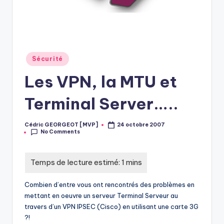
Posted
Sécurité
in
Les VPN, la MTU et
Terminal Server…..
Cédric GEORGEOT [MVP]
24 octobre 2007
Posted
No Comments
by
Combien d’entre vous ont rencontrés des problèmes en
mettant en oeuvre un serveur Terminal Serveur au
travers d’un VPN IPSEC (Cisco) en utilisant une carte 3G
?!