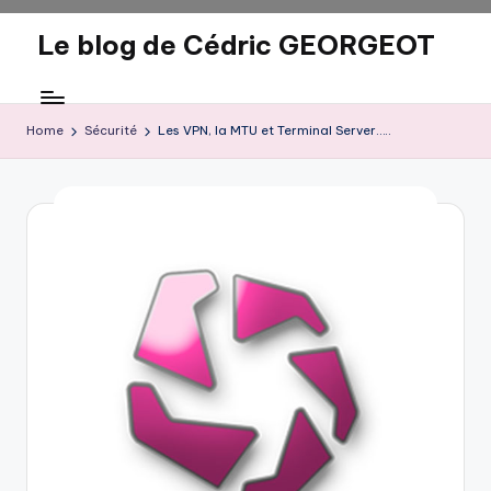
Le blog de Cédric GEORGEOT
Skip
to
eecrhrthjrtjj
content
Home
Sécurité
Les VPN, la MTU et Terminal Server…..