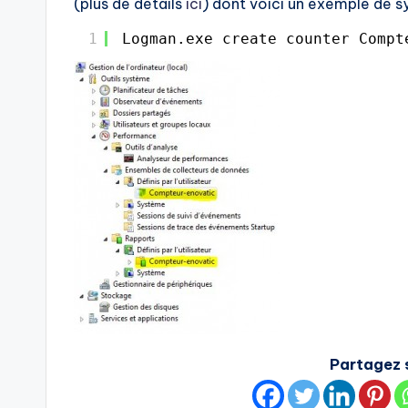
(plus de détails
ici
) dont voici un exemple de s
1
Logman.exe create counter Compt
Partagez s