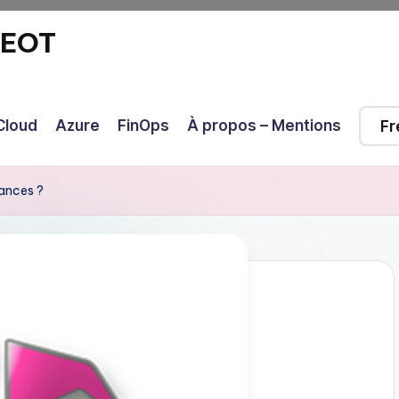
GEOT
Cloud
Azure
FinOps
À propos – Mentions
ances ?