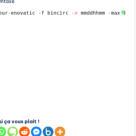
yntaxe
eur-enovatic -f bincirc -
v
mmddhhmm -max 100 
?
i ça vous plait !