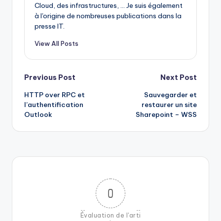
Cloud, des infrastructures, ... Je suis également
à l'origine de nombreuses publications dans la
presse IT.
View All Posts
Post
Previous Post
Next Post
HTTP over RPC et
Sauvegarder et
navigation
l’authentification
restaurer un site
Outlook
Sharepoint – WSS
0
Évaluation de l'arti