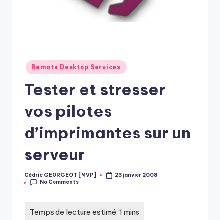
Posted
Remote Desktop Services
in
Tester et stresser
vos pilotes
d’imprimantes sur un
serveur
Cédric GEORGEOT [MVP]
23 janvier 2008
Posted
No Comments
by