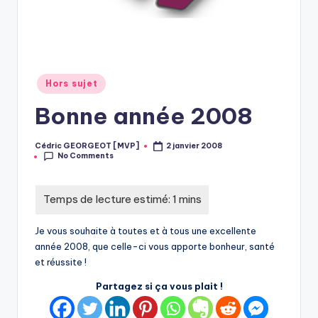
Posted
Hors sujet
in
Bonne année 2008
Cédric GEORGEOT [MVP]
2 janvier 2008
Posted
No Comments
by
Je vous souhaite à toutes et à tous une excellente
année 2008, que celle-ci vous apporte bonheur, santé
et réussite !
Partagez si ça vous plait !