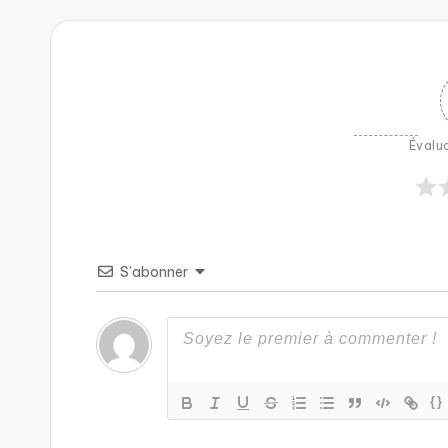
Évalua
S’abonner
{}