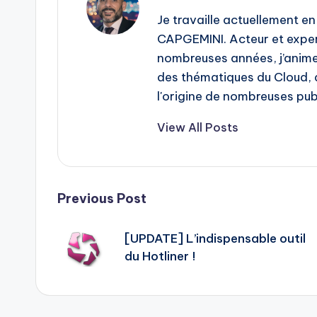
Je travaille actuellement en
CAPGEMINI. Acteur et expe
nombreuses années, j’anime
des thématiques du Cloud, de
l'origine de nombreuses publ
View All Posts
Post
Previous Post
navigation
[UPDATE] L’indispensable outil
du Hotliner !