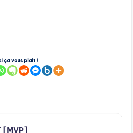
i ça vous plait !
T [MVP]