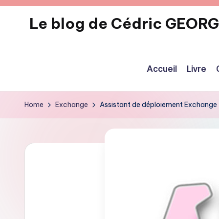
Le blog de Cédric GEOR
Skip
to
eecrhrthjrtjj
content
Accueil
Livre
Home
Exchange
Assistant de déploiement Exchange