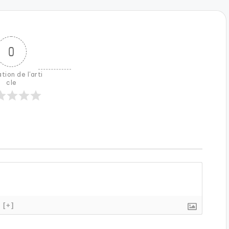
0
tion de l'arti
cle
[+]