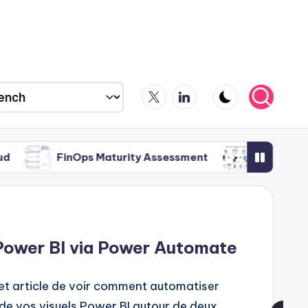
X
LinkedIn
ps Maturity Assessment
TERRAFORMER: du reverse
 Power BI via Power Automate
et article de voir comment automatiser
 de vos visuels Power BI autour de deux