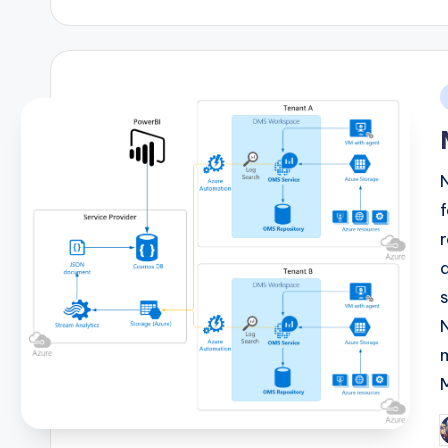
b
i
P