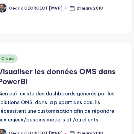
21 mars 2018
Cédric GEORGEOT [MVP]
osted
y
Posted
Cloud
n
Visualiser les données OMS dans
PowerBI
Bien qu'il existe des dashboards générés par les
solutions OMS, dans la plupart des cas, ils
nécessitent une customisation afin de répondre
aux enjeux/besoins métiers et /ou clients.
21 mars 2018
Cédric GEORGEOT [MVP]