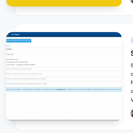
P
b
i
P
b