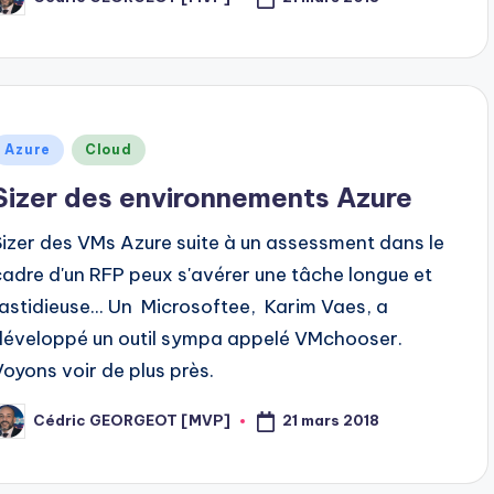
osted
y
Posted
Azure
Cloud
n
Sizer des environnements Azure
Sizer des VMs Azure suite à un assessment dans le
cadre d'un RFP peux s'avérer une tâche longue et
fastidieuse... Un Microsoftee, Karim Vaes, a
développé un outil sympa appelé VMchooser.
Voyons voir de plus près.
21 mars 2018
Cédric GEORGEOT [MVP]
osted
y