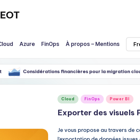
GEOT
Cloud
Azure
FinOps
À propos – Mentions
érations financières pour la migration cloud
FinO
Posted
Cloud
FinOps
Power BI
in
Exporter des visuels
Je vous propose au travers de c
l’exportation de données issues