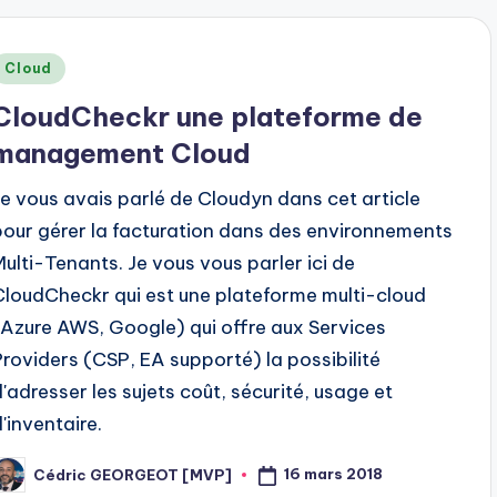
Posted
Cloud
n
CloudCheckr une plateforme de
management Cloud
Je vous avais parlé de Cloudyn dans cet article
pour gérer la facturation dans des environnements
Multi-Tenants. Je vous vous parler ici de
CloudCheckr qui est une plateforme multi-cloud
(Azure AWS, Google) qui offre aux Services
Providers (CSP, EA supporté) la possibilité
d'adresser les sujets coût, sécurité, usage et
d'inventaire.
16 mars 2018
Cédric GEORGEOT [MVP]
osted