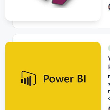
P
b
i